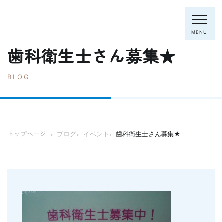
MENU
歯科衛生士さん募集★
BLOG
電話：0795-82-8281
トップページ
院長・スタッフ
トップページ
ブログ
イベント
歯科衛生士さん募集★
>
>
>
初めての方へ
クリニック紹介
診療内容
ホワイトニング
むし歯の治療
歯列矯正(主に成人)
歯周病の治療
入れ歯
予防歯科