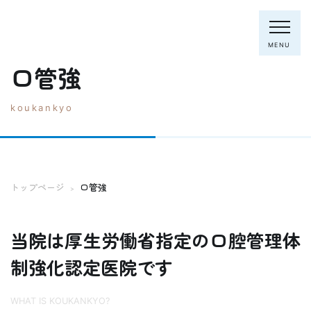
MENU
口管強
koukankyo
電話：0795-82-8281
トップページ
院長・スタッフ
トップページ
口管強
>
初めての方へ
クリニック紹介
診療内容
当院は厚生労働省指定の口腔管理体
ホワイトニング
むし歯の治療
制強化認定医院です
歯列矯正(主に成人)
歯周病の治療
入れ歯
WHAT IS KOUKANKYO?
予防歯科