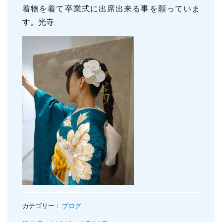
着物を着て卒業式に出席出来る事を願っていま
親知らずの抜歯
小児のむし歯予防
す。光寺
顎関節症
小児の筋機能療法(MFT)
訪問口腔ケア
地図・診療時間
ブログ
カテゴリー :
ブログ