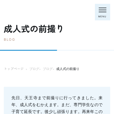
MENU
成人式の前撮り
BLOG
電話：0795-82-8281
トップページ
院長・スタッフ
トップページ
ブログ
ブログ
成人式の前撮り
>
>
>
初めての方へ
クリニック紹介
診療内容
ホワイトニング
むし歯の治療
先日、天王寺まで前撮りに行ってきました。来
歯列矯正(主に成人)
歯周病の治療
年、成人式をむかえます。まだ、専門学生なので
入れ歯
予防歯科
子育て延長です。後少し頑張ります。再来年この