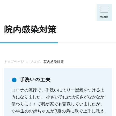
MENU
院内感染対策
電話：0795-82-8281
トップページ
ブログ
院内感染対策
>
>
トップページ
院長・スタッフ
初めての方へ
クリニック紹介
手洗いの工夫
診療内容
コロナの流行で、手洗いにより一層気をつけるよ
ホワイトニング
むし歯の治療
うになりました。 小さい子には大切さがなかなか
歯列矯正(主に成人)
伝わりにくくて我が家でも苦戦していましたが、
歯周病の治療
小学生のお姉ちゃんが3歳の弟に歌で上手に教え
入れ歯
予防歯科