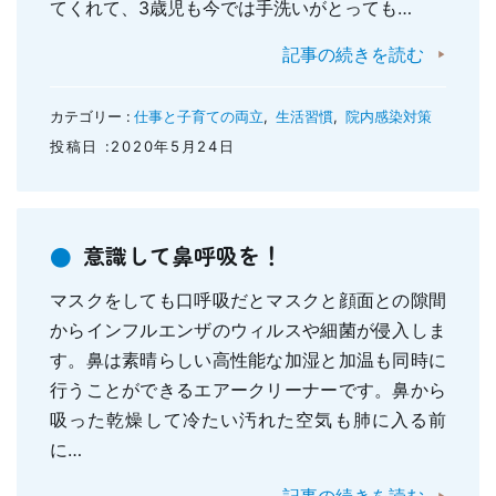
てくれて、3歳児も今では手洗いがとっても…
親知らずの抜歯
小児のむし歯予防
顎関節症
記事の続きを読む
小児の筋機能療法(MFT)
訪問口腔ケア
カテゴリー :
仕事と子育ての両立
,
生活習慣
,
院内感染対策
地図・診療時間
ブログ
投稿日 :2020年5月24日
意識して鼻呼吸を！
マスクをしても口呼吸だとマスクと顔面との隙間
からインフルエンザのウィルスや細菌が侵入しま
す。鼻は素晴らしい高性能な加湿と加温も同時に
行うことができるエアークリーナーです。鼻から
吸った乾燥して冷たい汚れた空気も肺に入る前
に…