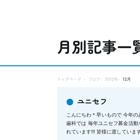
月別記事一
トップページ
ブログ
2012年
12月
>
>
>
ユニセフ
こんにちわ＊早いもので 今年のあ
歯科では 毎年ユニセフ募金活動
れています!!! 皆様に渡していま