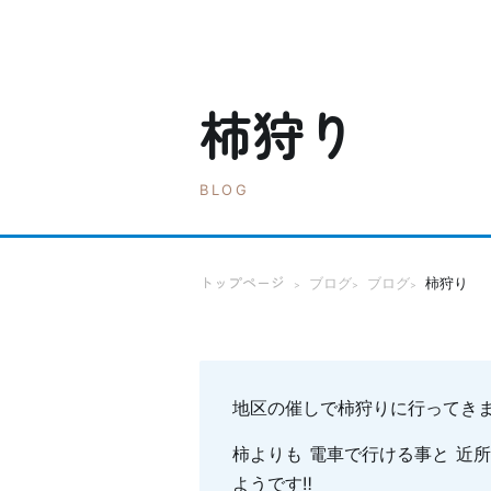
柿狩り
BLOG
トップページ
ブログ
ブログ
柿狩り
>
>
>
地区の催しで柿狩りに行ってきま
柿よりも 電車で行ける事と 近
ようです‼︎