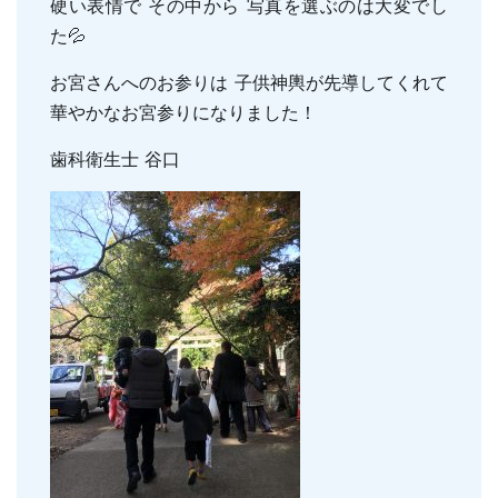
硬い表情で その中から 写真を選ぶのは大変でし
親知らずの抜歯
小児のむし歯予防
た💦
顎関節症
小児の筋機能療法(MFT)
お宮さんへのお参りは 子供神輿が先導してくれて
訪問口腔ケア
華やかなお宮参りになりました！
地図・診療時間
ブログ
歯科衛生士 谷口