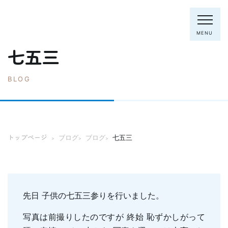
MENU
七五三
BLOG
電話：0795-82-8281
トップページ
院長・スタッフ
トップページ
ブログ
ブログ
七五三
>
>
>
初めての方へ
クリニック紹介
診療内容
ホワイトニング
むし歯の治療
先日 子供の七五三参りを行いました。
歯列矯正(主に成人)
歯周病の治療
写真は前撮りしたのですが 終始 恥ずかしがって
入れ歯
予防歯科