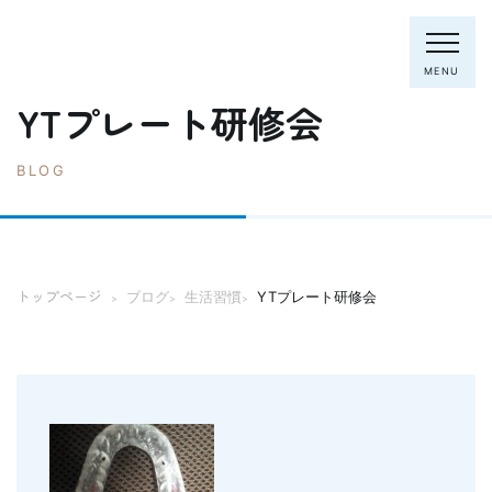
MENU
YTプレート研修会
BLOG
電話：0795-82-8281
トップページ
院長・スタッフ
トップページ
ブログ
生活習慣
YTプレート研修会
>
>
>
初めての方へ
クリニック紹介
診療内容
ホワイトニング
むし歯の治療
歯列矯正(主に成人)
歯周病の治療
入れ歯
予防歯科