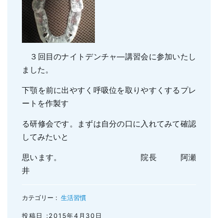
親知らずの抜歯
小児のむし歯予防
顎関節症
小児の筋機能療法(MFT)
訪問口腔ケア
３回目のナイトデンチャ―講習会に参加いたし
地図・診療時間
ブログ
ました。
下顎を前に出やすく呼吸位を取りやすくするプレ
ートを作製す
る研修会です。まずは自分の口に入れてみて確認
してみたいと
思います。 院長 阿瀬
井
カテゴリー :
生活習慣
投稿日 :2015年4月30日