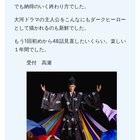
親知らずの抜歯
でも納得のいく終わり方でした。
小児のむし歯予防
顎関節症
小児の筋機能療法(MFT)
大河ドラマの主人公をこんなにもダークヒーロー
訪問口腔ケア
として描かれるのも新鮮でした。
地図・診療時間
ブログ
もう1回初めから48話見直したいくらい。楽しい
１年間でした。
受付 高瀬