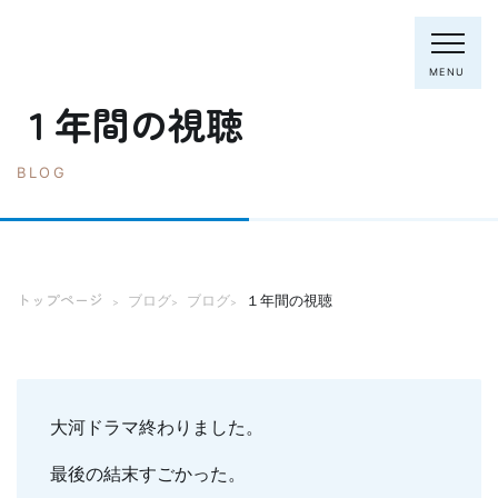
MENU
１年間の視聴
BLOG
電話：0795-82-8281
トップページ
院長・スタッフ
トップページ
ブログ
ブログ
１年間の視聴
>
>
>
初めての方へ
クリニック紹介
診療内容
ホワイトニング
むし歯の治療
大河ドラマ終わりました。
歯列矯正(主に成人)
歯周病の治療
最後の結末すごかった。
入れ歯
予防歯科