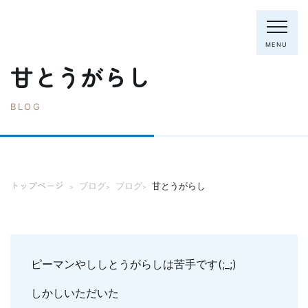
MENU
甘とうがらし
BLOG
電話：0795-82-8281
トップページ
院長・スタッフ
トップページ
ブログ
ブログ
甘とうがらし
>
>
>
初めての方へ
クリニック紹介
診療内容
ホワイトニング
むし歯の治療
ピーマンやししとうがらしは苦手です(;_;)
歯列矯正(主に成人)
歯周病の治療
しかしいただいた
入れ歯
予防歯科