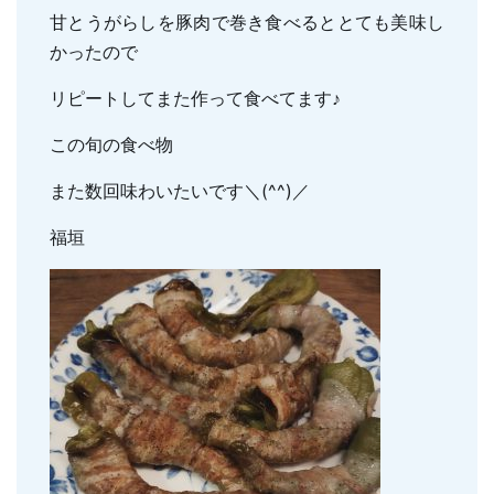
親知らずの抜歯
甘とうがらしを豚肉で巻き食べるととても美味し
小児のむし歯予防
かったので
顎関節症
小児の筋機能療法(MFT)
訪問口腔ケア
リピートしてまた作って食べてます♪
地図・診療時間
ブログ
この旬の食べ物
また数回味わいたいです＼(^^)／
福垣