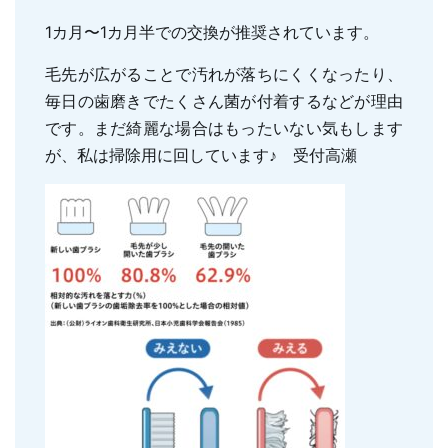
親知らずの抜歯
小児のむし歯予防
1カ月〜1カ月半での交換が推奨されています。
顎関節症
小児の筋機能療法(MFT)
毛先が広がることで汚れが落ちにくくなったり、
訪問口腔ケア
毎日の歯磨きでたくさん菌が付着するなどが理由
地図・診療時間
ブログ
です。まだ綺麗な場合はもったいない気もします
が、私は掃除用に回しています♪ 受付高瀬