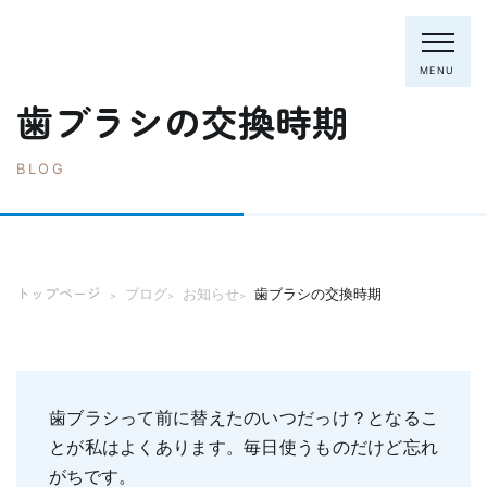
MENU
歯ブラシの交換時期
BLOG
電話：0795-82-8281
トップページ
院長・スタッフ
トップページ
ブログ
お知らせ
歯ブラシの交換時期
>
>
>
初めての方へ
クリニック紹介
診療内容
ホワイトニング
むし歯の治療
歯ブラシって前に替えたのいつだっけ？となるこ
歯列矯正(主に成人)
歯周病の治療
とが私はよくあります。毎日使うものだけど忘れ
入れ歯
予防歯科
がちです。