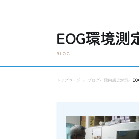
EOG環境測
BLOG
トップページ
ブログ
院内感染対策
E
>
>
>