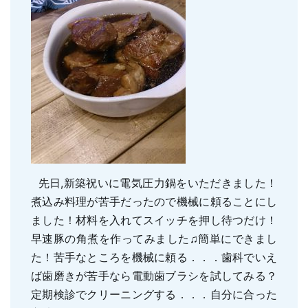
親知らずの抜歯
小児のむし歯予防
顎関節症
小児の筋機能療法(MFT)
訪問口腔ケア
地図・診療時間
ブログ
先日,新築祝いに電気圧力鍋をいただきました！
煮込み料理が苦手だったので機械に頼ることにし
ました！材料を入れてスイッチを押し待つだけ！
早速豚の角煮を作ってみました♫簡単にできまし
た！苦手なところを機械に頼る．．．歯科でいえ
ば歯磨きが苦手なら電動歯ブラシを試してみる？
定期検診でクリーニングする．．．自分に合った