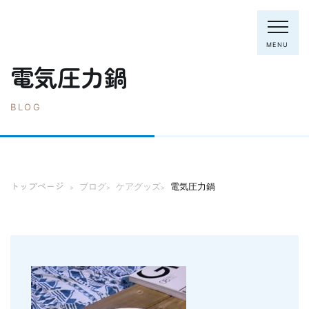
MENU
電気圧力鍋
BLOG
電話：0795-82-8281
トップページ
院長・スタッフ
トップページ
ブログ
ケアグッズ
電気圧力鍋
>
>
>
初めての方へ
クリニック紹介
診療内容
ホワイトニング
むし歯の治療
歯列矯正(主に成人)
歯周病の治療
入れ歯
予防歯科