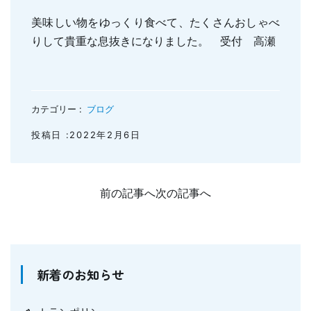
親知らずの抜歯
小児のむし歯予防
美味しい物をゆっくり食べて、たくさんおしゃべ
顎関節症
小児の筋機能療法(MFT)
りして貴重な息抜きになりました。 受付 高瀬
訪問口腔ケア
地図・診療時間
ブログ
カテゴリー :
ブログ
投稿日 :2022年2月6日
前の記事へ
次の記事へ
新着のお知らせ