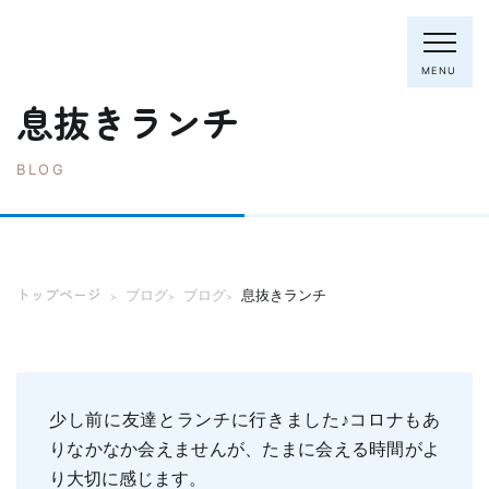
MENU
息抜きランチ
BLOG
電話：0795-82-8281
トップページ
院長・スタッフ
トップページ
ブログ
ブログ
息抜きランチ
>
>
>
初めての方へ
クリニック紹介
診療内容
ホワイトニング
むし歯の治療
少し前に友達とランチに行きました♪コロナもあ
歯列矯正(主に成人)
歯周病の治療
りなかなか会えませんが、たまに会える時間がよ
入れ歯
予防歯科
り大切に感じます。