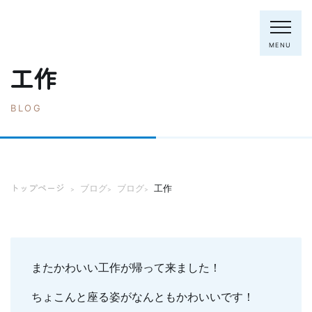
MENU
工作
BLOG
電話：0795-82-8281
トップページ
院長・スタッフ
トップページ
ブログ
ブログ
工作
>
>
>
初めての方へ
クリニック紹介
診療内容
ホワイトニング
むし歯の治療
またかわいい工作が帰って来ました！
歯列矯正(主に成人)
歯周病の治療
ちょこんと座る姿がなんともかわいいです！
入れ歯
予防歯科