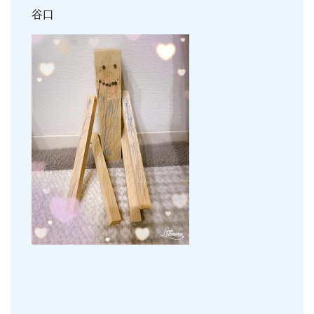
親知らずの抜歯
谷口
小児のむし歯予防
顎関節症
小児の筋機能療法(MFT)
訪問口腔ケア
地図・診療時間
ブログ