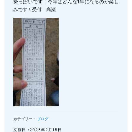
勢っぽいです！今年はどんな1年になるのか楽し
親知らずの抜歯
小児のむし歯予防
みです！受付 高瀬
顎関節症
小児の筋機能療法(MFT)
訪問口腔ケア
地図・診療時間
ブログ
カテゴリー :
ブログ
投稿日 :2025年2月15日