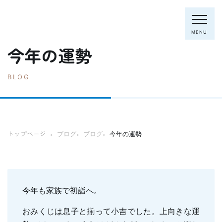
MENU
今年の運勢
BLOG
電話：0795-82-8281
トップページ
院長・スタッフ
トップページ
ブログ
ブログ
今年の運勢
>
>
>
初めての方へ
クリニック紹介
診療内容
ホワイトニング
むし歯の治療
今年も家族で初詣へ。
歯列矯正(主に成人)
歯周病の治療
おみくじは息子と揃って小吉でした。上向きな運
入れ歯
予防歯科