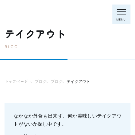
MENU
テイクアウト
BLOG
電話：0795-82-8281
トップページ
院長・スタッフ
トップページ
ブログ
ブログ
テイクアウト
>
>
>
初めての方へ
クリニック紹介
診療内容
ホワイトニング
むし歯の治療
なかなか外食も出来ず、何か美味しいテイクアウ
歯列矯正(主に成人)
歯周病の治療
トがないか探し中です。
入れ歯
予防歯科