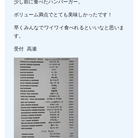
少し前に食べたハンバーガー。
親知らずの抜歯
小児のむし歯予防
ボリューム満点でとても美味しかったです！
顎関節症
小児の筋機能療法(MFT)
訪問口腔ケア
早くみんなでワイワイ食べれるといいなと思いま
す。
地図・診療時間
ブログ
受付 高瀬