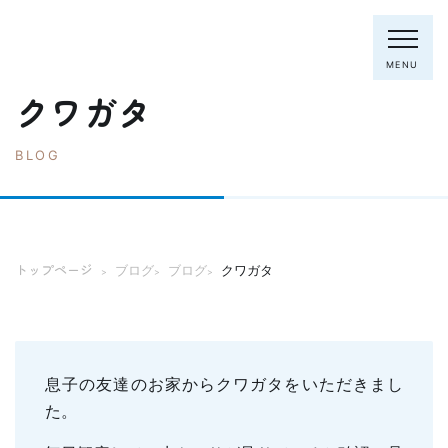
MENU
クワガタ
BLOG
電話：0795-82-8281
トップページ
院長・スタッフ
トップページ
ブログ
ブログ
クワガタ
>
>
>
初めての方へ
クリニック紹介
診療内容
ホワイトニング
むし歯の治療
息子の友達のお家からクワガタをいただきまし
歯列矯正(主に成人)
歯周病の治療
た。
入れ歯
予防歯科