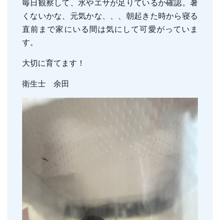
毎日観察して、水やエサが足りているか確認。暑
親知らずの抜歯
小児のむし歯予防
くないかな、元気かな、、、朝起きた時から寝る
顎関節症
小児の筋機能療法(MFT)
直前まで家にいる間は気にして可愛がっていま
す。
訪問口腔ケア
地図・診療時間
ブログ
大切に育てます！
衛生士 余田