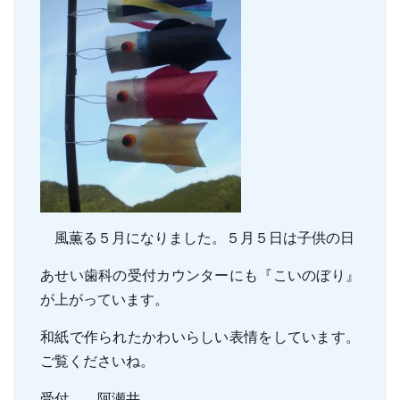
親知らずの抜歯
小児のむし歯予防
顎関節症
小児の筋機能療法(MFT)
訪問口腔ケア
地図・診療時間
ブログ
風薫る５月になりました。５月５日は子供の日
あせい歯科の受付カウンターにも『こいのぼり』
が上がっています。
和紙で作られたかわいらしい表情をしています。
ご覧くださいね。
受付 阿瀬井