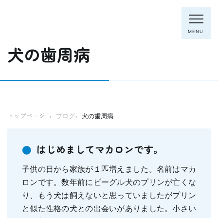
MENU
犬の歯周病
電話：0795-82-8281
トップページ
ブログ
犬の歯周病
>
>
トップページ
院長・スタッフ
初めての方へ
クリニック紹介
はじめましてマカロンです。
診療内容
子供の日から家族が１匹増えました。名前はマカ
ホワイトニング
むし歯の治療
ロンです。数年前にビーグル犬のプリンが亡くな
歯列矯正(主に成人)
り、もう犬は飼えないと思っていましたがプリン
歯周病の治療
と似た性格の犬との出会いがありました。小さい
入れ歯
予防歯科