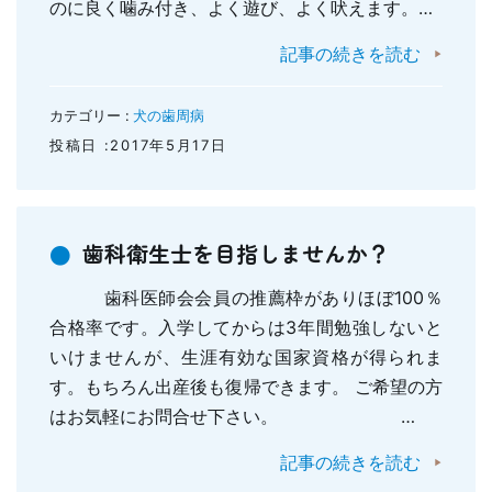
のに良く噛み付き、よく遊び、よく吠えます。…
親知らずの抜歯
小児のむし歯予防
顎関節症
記事の続きを読む
小児の筋機能療法(MFT)
訪問口腔ケア
カテゴリー :
犬の歯周病
地図・診療時間
ブログ
投稿日 :2017年5月17日
歯科衛生士を目指しませんか？
歯科医師会会員の推薦枠がありほぼ100％
合格率です。入学してからは3年間勉強しないと
いけませんが、生涯有効な国家資格が得られま
す。もちろん出産後も復帰できます。 ご希望の方
はお気軽にお問合せ下さい。 …
記事の続きを読む