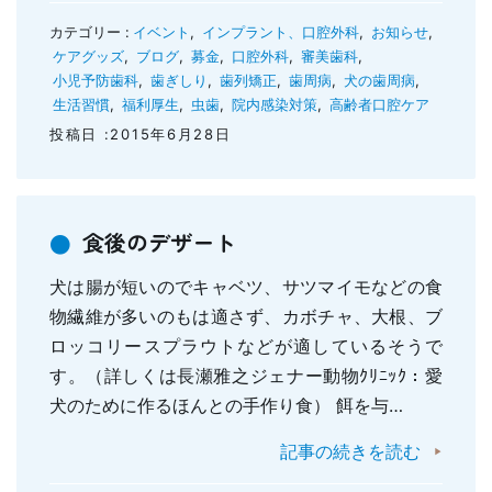
カテゴリー :
イベント
,
インプラント、口腔外科
,
お知らせ
,
ケアグッズ
,
ブログ
,
募金
,
口腔外科
,
審美歯科
,
小児予防歯科
,
歯ぎしり
,
歯列矯正
,
歯周病
,
犬の歯周病
,
生活習慣
,
福利厚生
,
虫歯
,
院内感染対策
,
高齢者口腔ケア
投稿日 :2015年6月28日
食後のデザート
犬は腸が短いのでキャベツ、サツマイモなどの食
物繊維が多いのもは適さず、カボチャ、大根、ブ
ロッコリースプラウトなどが適しているそうで
す。（詳しくは長瀬雅之ジェナー動物ｸﾘﾆｯｸ：愛
犬のために作るほんとの手作り食） 餌を与…
記事の続きを読む