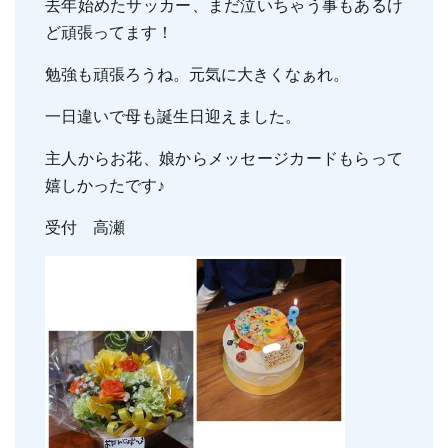
去年始めたサッカー、まだ泣いちゃう事もあるけ
親知らずの抜歯
小児のむし歯予防
ど頑張ってます！
顎関節症
小児の筋機能療法(MFT)
勉強も頑張ろうね。元気に大きくなぁれ。
訪問口腔ケア
一日違いで母も誕生日迎えました。
地図・診療時間
ブログ
主人からお花、娘からメッセージカードもらって
嬉しかったです♪
受付 高瀬