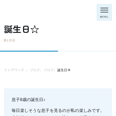
MENU
誕生日☆
BLOG
電話：0795-82-8281
トップページ
院長・スタッフ
トップページ
ブログ
ブログ
誕生日☆
>
>
>
初めての方へ
クリニック紹介
診療内容
ホワイトニング
むし歯の治療
息子8歳の誕生日♪
歯列矯正(主に成人)
歯周病の治療
毎日楽しそうな息子を見るのが私の楽しみです。
入れ歯
予防歯科