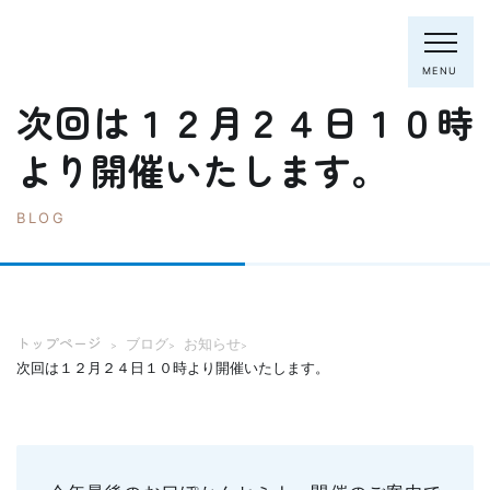
MENU
次回は１２月２４日１０時
より開催いたします。
電話：0795-82-8281
BLOG
トップページ
院長・スタッフ
初めての方へ
クリニック紹介
トップページ
ブログ
お知らせ
>
>
>
診療内容
次回は１２月２４日１０時より開催いたします。
ホワイトニング
むし歯の治療
歯列矯正(主に成人)
歯周病の治療
入れ歯
予防歯科