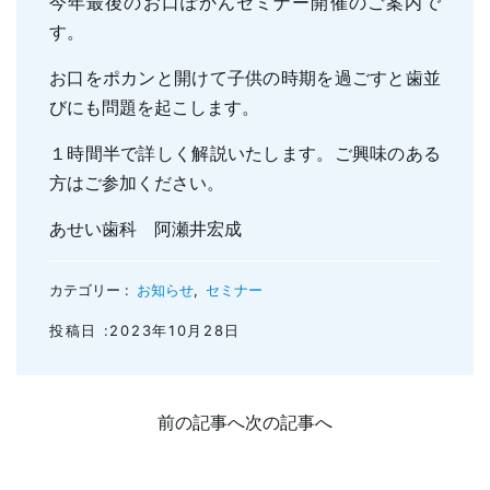
今年最後のお口ぽかんセミナー開催のご案内で
親知らずの抜歯
小児のむし歯予防
す。
顎関節症
小児の筋機能療法(MFT)
お口をポカンと開けて子供の時期を過ごすと歯並
訪問口腔ケア
びにも問題を起こします。
地図・診療時間
ブログ
１時間半で詳しく解説いたします。ご興味のある
方はご参加ください。
あせい歯科 阿瀬井宏成
カテゴリー :
お知らせ
,
セミナー
投稿日 :2023年10月28日
前の記事へ
次の記事へ