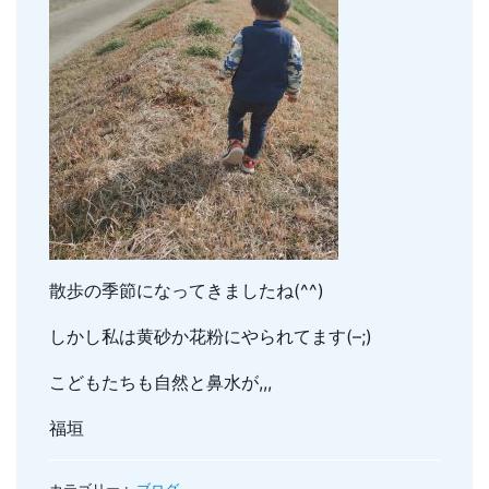
親知らずの抜歯
小児のむし歯予防
顎関節症
小児の筋機能療法(MFT)
訪問口腔ケア
地図・診療時間
ブログ
散歩の季節になってきましたね(^^)
しかし私は黄砂か花粉にやられてます(–;)
こどもたちも自然と鼻水が,,,
福垣