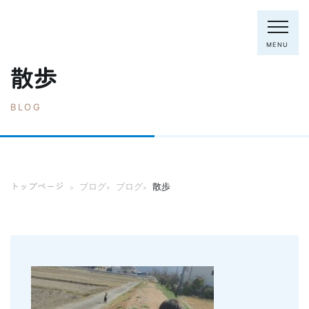
MENU
散歩
BLOG
電話：0795-82-8281
トップページ
院長・スタッフ
トップページ
ブログ
ブログ
散歩
>
>
>
初めての方へ
クリニック紹介
診療内容
ホワイトニング
むし歯の治療
歯列矯正(主に成人)
歯周病の治療
入れ歯
予防歯科