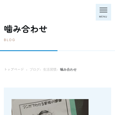
MENU
噛み合わせ
BLOG
電話：0795-82-8281
トップページ
院長・スタッフ
トップページ
ブログ
生活習慣
噛み合わせ
>
>
>
初めての方へ
クリニック紹介
診療内容
ホワイトニング
むし歯の治療
歯列矯正(主に成人)
歯周病の治療
入れ歯
予防歯科