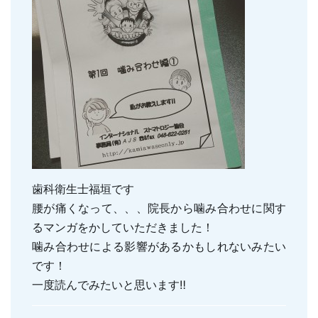
親知らずの抜歯
小児のむし歯予防
顎関節症
小児の筋機能療法(MFT)
訪問口腔ケア
地図・診療時間
ブログ
歯科衛生士福垣です
腰が痛くなって、、、院長から噛み合わせに関す
るマンガをかしていただきました！
噛み合わせによる影響があるかもしれないみたい
です！
一度読んでみたいと思います‼