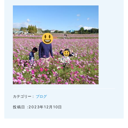
親知らずの抜歯
小児のむし歯予防
顎関節症
小児の筋機能療法(MFT)
訪問口腔ケア
地図・診療時間
ブログ
カテゴリー :
ブログ
投稿日 :2023年12月10日