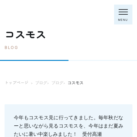
MENU
コスモス
BLOG
電話：0795-82-8281
トップページ
院長・スタッフ
トップページ
ブログ
ブログ
コスモス
>
>
>
初めての方へ
クリニック紹介
診療内容
ホワイトニング
むし歯の治療
今年もコスモス見に行ってきました。毎年秋だな
歯列矯正(主に成人)
歯周病の治療
ーと思いながら見るコスモスを、今年はまだ夏み
入れ歯
予防歯科
たいに暑い中楽しみました！ 受付高瀬